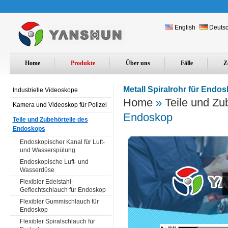
English
Deuts
Home
Produkte
Über uns
Fälle
Z
Metall Spiralrohr für Endo
Industrielle Videoskope
Home
»
Teile und Zu
Kamera und Videoskop für Polizei
Endoskop
Teile und Zubehörteile des
Endoskops
Endoskopischer Kanal für Luft-
und Wasserspülung
Endoskopische Luft- und
Wasserdüse
Flexibler Edelstahl-
Geflechtschlauch für Endoskop
Flexibler Gummischlauch für
Endoskop
Flexibler Spiralschlauch für