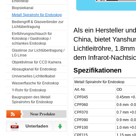
Endoskop
Biopsiekanal
Metall Spiralrohr für Endoskop
Bediengriff & Glasverbinder zur
Lichtübertragung
Als ein Hersteller un
Einführungsschlauch für
China, bietet Yanshun
Koloskop / Gastroskop /
schlankes Endoskop
Lichtleitröhre, 1.8m
Glaslinse zur Lichtübertragung /
LG Linse
dem Infrarot-Nachtsi
Objektivlinse für CCD Kamera
Spezifikationen
Absaugkanal für Endoskop
Universelles Lichtleitkabel
Metall Spiralrohr für Endoskop
Wasserflasche für Endoskop
Art.-Nr.
OD
Y-Rohr für Endoskop
Baugruppen des Metall
CPF045
0.45mm +0.
Spiralrohrs für Endoskop
CPF060
0.6 mm -0.
CPF070
0.7 mm +0.0
Neue Produkte
CPF090
0.9 mm -0.
Unterladen
CPF100
1.0 mm +0.0
CPF115
1.15 mm +0