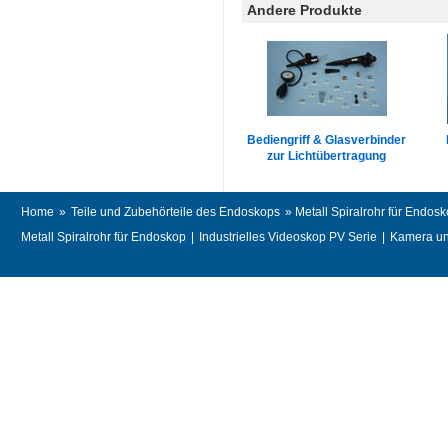
Andere Produkte
Bediengriff & Glasverbinder
zur Lichtübertragung
Home
»
Teile und Zubehörteile des Endoskops
» Metall Spiralrohr für Endos
Metall Spiralrohr für Endoskop
|
Industrielles Videoskop PV Serie
|
Kamera und