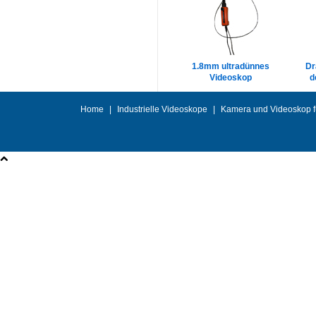
1.8mm ultradünnes
Dr
Videoskop
d
Home
|
Industrielle Videoskope
|
Kamera und Videoskop fü