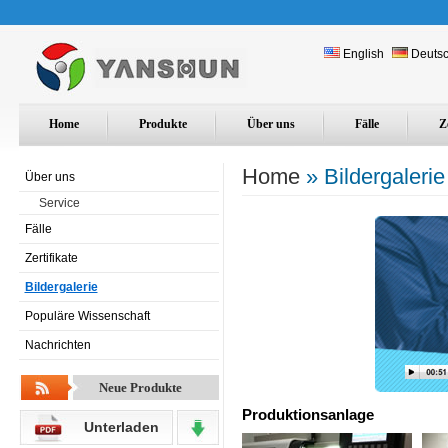
English
Deuts
Home
Produkte
Über uns
Fälle
Z
Home
» Bildergalerie
Über uns
Service
Fälle
Zertifikate
Bildergalerie
Populäre Wissenschaft
Nachrichten
Neue Produkte
Produktionsanlage
Unterladen