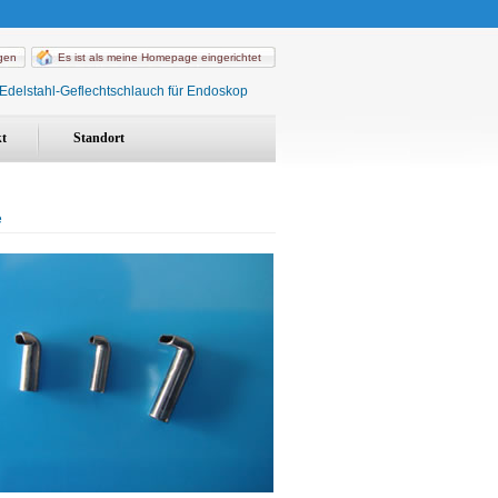
ügen
Es ist als meine Homepage eingerichtet
Edelstahl-Geflechtschlauch für Endoskop
t
Standort
e