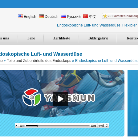
Zu Favoriten hinzuf
English
Deutsch
Русский
中文
Endoskopische Luft- und Wasserdüse, Flexibler 
r uns
Fälle
Zertifikate
Bildergalerie
Kontak
doskopische Luft- und Wasserdüse
me
»
Teile und Zubehörteile des Endoskops
» Endoskopische Luft- und Wasserdüs