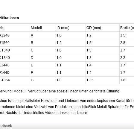
ifikationen
Nr.
Modell
ID (mm)
OD (mm)
Breite (
A1240
A
1.0
1.2
1.5
B1560
B
1.2
1.5
2.8
C1340
C
1.0
1.3
1.7
D1340
D
1.0
1.3
2.2
E1440
E
1.1
1.4
1.7
F1440
F
1.1
1.4
1.7
G1354
G
1.0
1.35
1.8
rkung: Modell F verfügt über eine speziell nach unten gerichtete Öffnung.
hun ist ein spezialisieter Hersteller und Lieferant von endoskopischem Kanal für 
rnehmen bietet eine Vielzahl von Produkten, einschließlich Metall Spiralrohr für 
arot-Nachtsicht, industrielles Videoendoskop und mehr.
edback