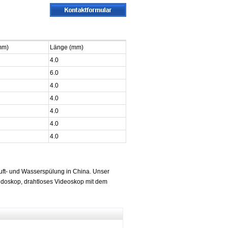
mm)
Länge (mm)
4.0
6.0
4.0
4.0
4.0
4.0
4.0
Luft- und Wasserspülung in China. Unser
Endoskop, drahtloses Videoskop mit dem