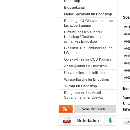
Endoskop
Biopsiekanal
Metall Spiralrohr für Endoskop
Spez
Bediengriff & Glasverbinder zur
Lichtübertragung
Art.
Einführungsschlauch für
AN
Koloskop / Gastroskop /
schlankes Endoskop
AN
Glaslinse zur Lichtübertragung /
AN
LG Linse
AN
Objektivlinse für CCD Kamera
AN
Absaugkanal für Endoskop
AN
Universelles Lichtleitkabel
AN
Wasserflasche für Endoskop
Y-Rohr für Endoskop
Beme
Baugruppen des Metall
Spiralrohrs für Endoskop
Yans
Unte
Neue Produkte
Infr
Unterladen
Fe