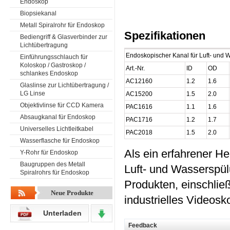
Endoskop
Biopsiekanal
Metall Spiralrohr für Endoskop
Spezifikationen
Bediengriff & Glasverbinder zur
Lichtübertragung
Endoskopischer Kanal für Luft- und 
Einführungsschlauch für
Koloskop / Gastroskop /
Art.-Nr.
ID
OD
schlankes Endoskop
AC12160
1.2
1.6
Glaslinse zur Lichtübertragung /
LG Linse
AC15200
1.5
2.0
Objektivlinse für CCD Kamera
PAC1616
1.1
1.6
Absaugkanal für Endoskop
PAC1716
1.2
1.7
Universelles Lichtleitkabel
PAC2018
1.5
2.0
Wasserflasche für Endoskop
Als ein erfahrener He
Y-Rohr für Endoskop
Baugruppen des Metall
Luft- und Wasserspülu
Spiralrohrs für Endoskop
Produkten, einschlie
Neue Produkte
industrielles Videos
Unterladen
Feedback