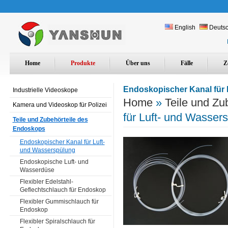
English
Deuts
Home
Produkte
Über uns
Fälle
Z
Endoskopischer Kanal für 
Industrielle Videoskope
Home
»
Teile und Zu
Kamera und Videoskop für Polizei
für Luft- und Wasser
Teile und Zubehörteile des
Endoskops
Endoskopischer Kanal für Luft-
und Wasserspülung
Endoskopische Luft- und
Wasserdüse
Flexibler Edelstahl-
Geflechtschlauch für Endoskop
Flexibler Gummischlauch für
Endoskop
Flexibler Spiralschlauch für