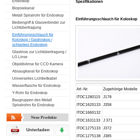
Endoskop
Spezifikationen
Biopsiekanal
Metall Spiralrohr für Endoskop
Einführungsschlauch für Koloskop
Bediengriff & Glasverbinder zur
Lichtübertragung
Einführungsschlauch für
Koloskop / Gastroskop /
schlankes Endoskop
Glaslinse zur Lichtübertragung /
LG Linse
Objektivlinse für CCD Kamera
Absaugkanal für Endoskop
Universelles Lichtleitkabel
Wasserflasche für Endoskop
Art.-Nr.
Zugehörige Modelle
Y-Rohr für Endoskop
ITOC1280115
J178
Baugruppen des Metall
ITOC1620133
J358
Spiralrohrs für Endoskop
ITOC1660132
Neue Produkte
ITOC1631133
J 371
ITOC1275133
J372
Unterladen
ITOC1275138
J385