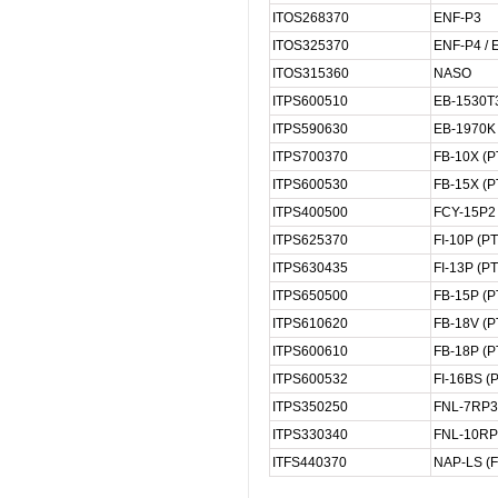
ITOS268370
ENF-P3
ITOS325370
ENF-P4 / 
ITOS315360
NASO
ITPS600510
EB-1530T3
ITPS590630
EB-1970K 
ITPS700370
FB-10X (P
ITPS600530
FB-15X (P
ITPS400500
FCY-15P2 
ITPS625370
FI-10P (PT
ITPS630435
FI-13P (PT
ITPS650500
FB-15P (P
ITPS610620
FB-18V (P
ITPS600610
FB-18P (P
ITPS600532
FI-16BS (
ITPS350250
FNL-7RP3
ITPS330340
FNL-10RP
ITFS440370
NAP-LS (F