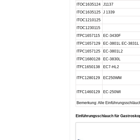
ITOC1635124
J1137
ITOC1635125
J 1339
ITOC1210125
ITOC1230115
ITPC1657115
EC-3430F
ITPC1657129
EC-3801L EC-3831L
ITPC1657125
EC-3801L2
ITPC1680128
EC-3830L
ITFC1650138
EC7-HL2
ITFC1280129
EC250WM
ITFC1460129
EC-250WI
Bemerkung: Alle Einführungsschläuche
Einführungsschlauch für Gastrosko