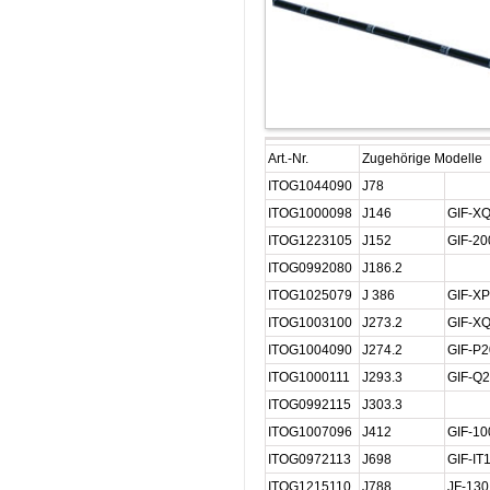
Art.-Nr.
Zugehörige Modelle
ITOG1044090
J78
ITOG1000098
J146
GIF-X
ITOG1223105
J152
GIF-20
ITOG0992080
J186.2
ITOG1025079
J 386
GIF-X
ITOG1003100
J273.2
GIF-X
ITOG1004090
J274.2
GIF-P2
ITOG1000111
J293.3
GIF-Q2
ITOG0992115
J303.3
ITOG1007096
J412
GIF-10
ITOG0972113
J698
GIF-IT
ITOG1215110
J788
JF-130