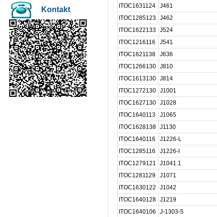
ITOC1631124
J461
Kontakt
ITOC1285123
J462
ITOC1622133
J524
ITOC1216116
J541
ITOC1621138
J636
ITOC1266130
J810
ITOC1613130
J814
ITOC1272130
J1001
ITOC1627130
J1028
ITOC1640113
J1065
ITOC1628138
J1130
ITOC1640116
J1226-L
ITOC1285116
J1226-I
ITOC1279121
J1041.1
ITOC1281129
J1071
ITOC1630122
J1042
ITOC1640128
J1219
ITOC1640106
J-1303-5