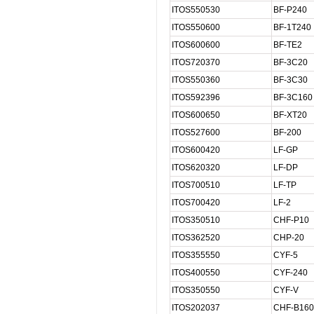
ITOS550530
BF-P240
ITOS550600
BF-1T240
ITOS600600
BF-TE2
ITOS720370
BF-3C20
ITOS550360
BF-3C30
ITOS592396
BF-3C160
ITOS600650
BF-XT20
ITOS527600
BF-200
ITOS600420
LF-GP
ITOS620320
LF-DP
ITOS700510
LF-TP
ITOS700420
LF-2
ITOS350510
CHF-P10
ITOS362520
CHP-20
ITOS355550
CYF-5
ITOS400550
CYF-240
ITOS350550
CYF-V
ITOS202037
CHF-B160