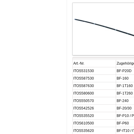
Art.-Nr.
Zugehörig
ITOS531530
BF-P20D
ITOS587530
BF-160
ITOS587630
BF-1T160
ITOS580600
BF-1T260
ITOS550570
BF-240
ITOS542526
BF-20/30
ITOS535520
BF-P10 / P
ITOS610500
BF-P60
ITOS535620
BF-IT10 / I