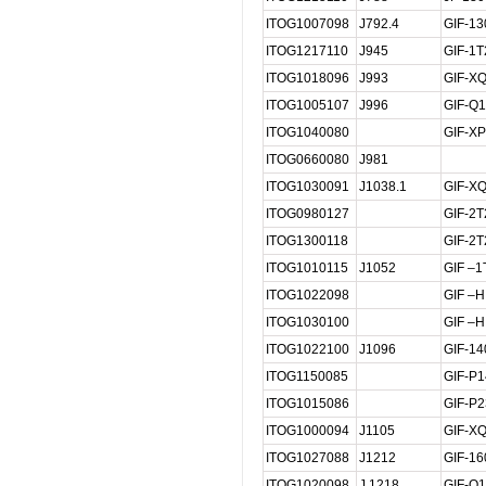
ITOG1007098
J792.4
GIF-13
ITOG1217110
J945
GIF-1T
ITOG1018096
J993
GIF-X
ITOG1005107
J996
GIF-Q
ITOG1040080
GIF-X
ITOG0660080
J981
ITOG1030091
J1038.1
GIF-XQ
ITOG0980127
GIF-2T
ITOG1300118
GIF-2T
ITOG1010115
J1052
GIF –1
ITOG1022098
GIF –H
ITOG1030100
GIF –H
ITOG1022100
J1096
GIF-14
ITOG1150085
GIF-P1
ITOG1015086
GIF-P2
ITOG1000094
J1105
GIF-XQ
ITOG1027088
J1212
GIF-16
ITOG1020098
J 1218
GIF-Q