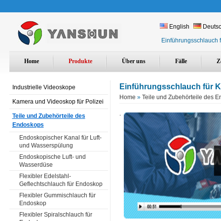
English
Deuts
Einführungsschlauch f
Home
Produkte
Über uns
Fälle
Z
Einführungsschlauch für K
Industrielle Videoskope
Home
»
Teile und Zubehörteile des 
Kamera und Videoskop für Polizei
.
Teile und Zubehörteile des
Endoskops
Endoskopischer Kanal für Luft-
und Wasserspülung
Endoskopische Luft- und
Wasserdüse
Flexibler Edelstahl-
Geflechtschlauch für Endoskop
Flexibler Gummischlauch für
Endoskop
Flexibler Spiralschlauch für