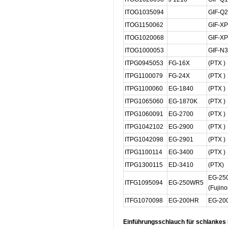
ITOG1035094
GIF-Q
ITOG1150062
GIF-X
ITOG1020068
GIF-X
ITOG1000053
GIF-N3
ITPG0945053
FG-16X
(PTX )
ITPG1100079
FG-24X
(PTX )
ITPG1100060
EG-1840
(PTX )
ITPG1065060
EG-1870K
(PTX )
ITPG1060091
EG-2700
(PTX )
ITPG1042102
EG-2900
(PTX )
ITPG1042098
EG-2901
(PTX )
ITPG1100114
EG-3400
(PTX )
ITPG1300115
ED-3410
(PTX)
EG-25
ITFG1095094
EG-250WR5
(Fujin
ITFG1070098
EG-200HR
EG-200
Einführungsschlauch für schlankes