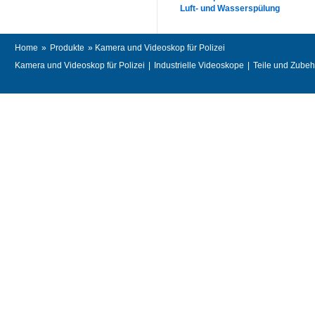
Luft- und Wasserspülung
Home
»
Produkte
» Kamera und Videoskop für Polizei
Kamera und Videoskop für Polizei
|
Industrielle Videoskope
|
Teile und Zubeh