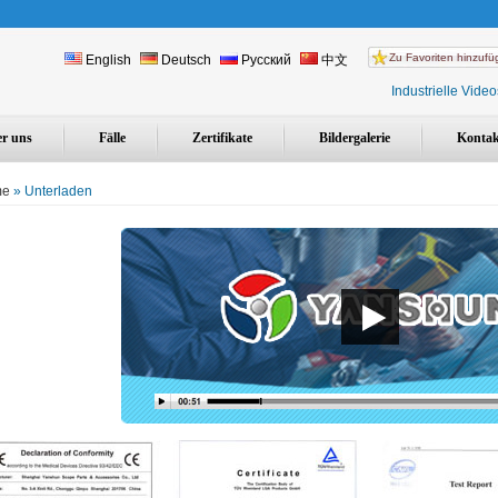
Zu Favoriten hinzuf
English
Deutsch
Русский
中文
Industrielle Vide
r uns
Fälle
Zertifikate
Bildergalerie
Kontak
me
» Unterladen