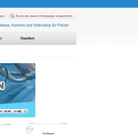
ügen
Es ist als meine Homepage eingerichtet
oskope, Kamera und Videoskop für Polizei
t
Standort