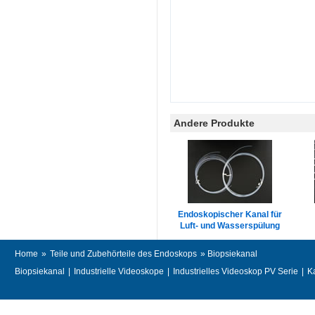
Andere Produkte
Endoskopischer Kanal für
Luft- und Wasserspülung
Home
»
Teile und Zubehörteile des Endoskops
» Biopsiekanal
Biopsiekanal
|
Industrielle Videoskope
|
Industrielles Videoskop PV Serie
|
K