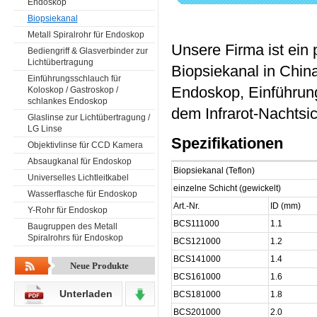
Endoskop
Biopsiekanal
Metall Spiralrohr für Endoskop
Unsere Firma ist ein 
Bediengriff & Glasverbinder zur
Lichtübertragung
Biopsiekanal in China
Einführungsschlauch für
Endoskop, Einführung
Koloskop / Gastroskop /
schlankes Endoskop
dem Infrarot-Nachtsi
Glaslinse zur Lichtübertragung /
LG Linse
Spezifikationen
Objektivlinse für CCD Kamera
Absaugkanal für Endoskop
Biopsiekanal (Teflon)
Universelles Lichtleitkabel
einzelne Schicht (gewickelt)
Wasserflasche für Endoskop
Art.-Nr.
ID (mm)
Y-Rohr für Endoskop
BCS111000
1.1
Baugruppen des Metall
Spiralrohrs für Endoskop
BCS121000
1.2
BCS141000
1.4
Neue Produkte
BCS161000
1.6
Unterladen
BCS181000
1.8
BCS201000
2.0