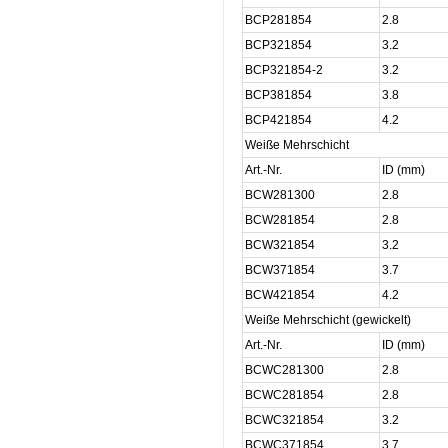
BCP281854
2.8
BCP321854
3.2
BCP321854-2
3.2
BCP381854
3.8
BCP421854
4.2
Weiße Mehrschicht
Art.-Nr.
ID (mm)
BCW281300
2.8
BCW281854
2.8
BCW321854
3.2
BCW371854
3.7
BCW421854
4.2
Weiße Mehrschicht (gewickelt)
Art.-Nr.
ID (mm)
BCWC281300
2.8
BCWC281854
2.8
BCWC321854
3.2
BCWC371854
3.7