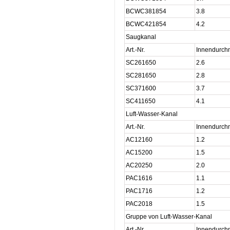
BCWC381854
3.8
BCWC421854
4.2
Saugkanal
Art.-Nr.
Innendurch
SC261650
2.6
SC281650
2.8
SC371600
3.7
SC411650
4.1
Luft-Wasser-Kanal
Art.-Nr.
Innendurch
AC12160
1.2
AC15200
1.5
AC20250
2.0
PAC1616
1.1
PAC1716
1.2
PAC2018
1.5
Gruppe von Luft-Wasser-Kanal
Art.-Nr.
Innendurch