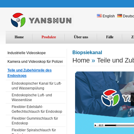
English
Deuts
Home
Produkte
Über uns
Fälle
Z
Biopsiekanal
Industrielle Videoskope
Home
»
Teile und Zu
Kamera und Videoskop für Polizei
Teile und Zubehörteile des
Endoskops
Endoskopischer Kanal für Luft-
und Wasserspülung
Endoskopische Luft- und
Wasserdüse
Flexibler Edelstahl-
Geflechtschlauch für Endoskop
Flexibler Gummischlauch für
Endoskop
Flexibler Spiralschlauch für