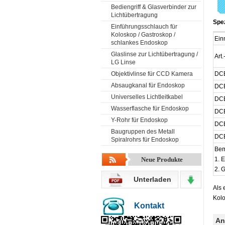
Bediengriff & Glasverbinder zur
Lichtübertragung
Spez
Einführungsschlauch für
Koloskop / Gastroskop /
Ein
schlankes Endoskop
Glaslinse zur Lichtübertragung /
Art.
LG Linse
Objektivlinse für CCD Kamera
DC
Absaugkanal für Endoskop
DC
Universelles Lichtleitkabel
DC
Wasserflasche für Endoskop
DC
Y-Rohr für Endoskop
DC
Baugruppen des Metall
DC
Spiralrohrs für Endoskop
Bem
Neue Produkte
1. 
2. 
Unterladen
Als 
Kolo
Kontakt
An