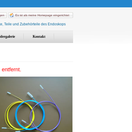
ügen
Es ist als meine Homepage eingerichtet
e, Teile und Zubehörteile des Endoskops
ldergalerie
Kontakt
entfernt.