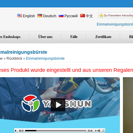
Zu Favoriten hinzuf
English
Deutsch
Русский
中文
Einmalreinigungsbürst
des Endoskops
Über uns
Fälle
Zertifikate
Bi
nmalreinigungsbürste
me
»
Rückblick
» Einmalreinigungsbürste
eses Produkt wurde eingestellt und aus unseren Regalen 