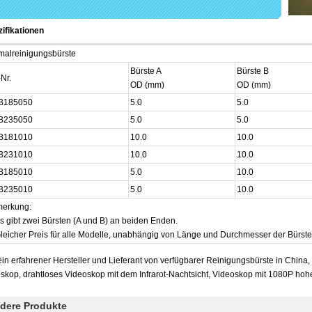
ifikationen
malreinigungsbürste
Bürste A
Bürste B
-Nr.
OD (mm)
OD (mm)
B185050
5.0
5.0
B235050
5.0
5.0
B181010
10.0
10.0
B231010
10.0
10.0
B185010
5.0
10.0
B235010
5.0
10.0
erkung:
Es gibt zwei Bürsten (A und B) an beiden Enden.
Gleicher Preis für alle Modelle, unabhängig von Länge und Durchmesser der Bürste
ein erfahrener Hersteller und Lieferant von verfügbarer Reinigungsbürste in China
skop, drahtloses Videoskop mit dem Infrarot-Nachtsicht, Videoskop mit 1080P hoh
dere Produkte